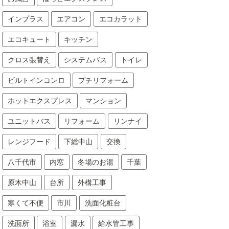
インプラス
エアコン
エコカラット
エコキュート
キッチン
クロス張替え
システムバス
トイレ
ビルトインコンロ
プチリフォーム
ホットエクスプレス
マンション
ユニットバス
リフォーム
リンナイ
レンジフード
下総中山
交換
八千代市
内窓
冬場のお湯
千葉
原木中山
台所
外構工事
寒くて不便
市川
洗面化粧台
洗面所
浴室
漏水
給水管工事