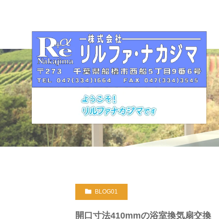
BLOG01
開口寸法410mmの浴室換気扇交換