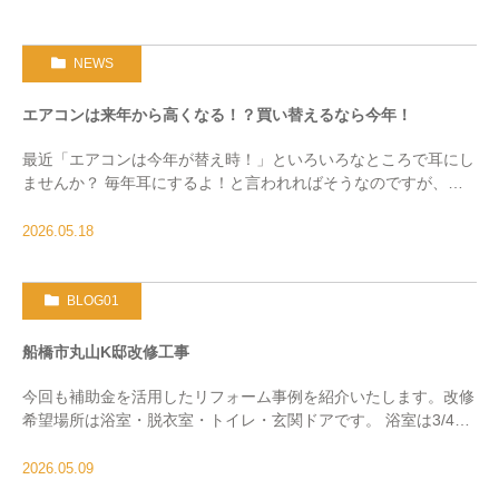
NEWS
エアコンは来年から高くなる！？買い替えるなら今年！
最近「エアコンは今年が替え時！」といろいろなところで耳にし
ませんか？ 毎年耳にするよ！と言われればそうなのですが、今
年は少し違います。 2027年4月からエアコンの基準が新しくな
り、各メーカーは基準を満たしていないエアコ […]
2026.05.18
BLOG01
船橋市丸山K邸改修工事
今回も補助金を活用したリフォーム事例を紹介いたします。改修
希望場所は浴室・脱衣室・トイレ・玄関ドアです。 浴室は3/4
坪、在来タイル仕上げです。ご主人と奥様が将来を見越して手摺
が多いお風呂がご希望という事でしたので当社で […]
2026.05.09