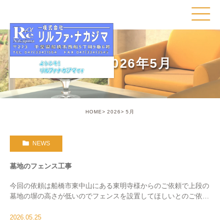
Month: 2026年5月
HOME
2026
5月
NEWS
墓地のフェンス工事
今回の依頼は船橋市東中山にある東明寺様からのご依頼で上段の
墓地の塀の高さが低いのでフェンスを設置してほしいとのご依頼
です。現場で確認すると、ひな壇上にお墓があり下に降りた所に
転落防止の塀があるのですが、高さが１ｍほどなの […]
2026.05.25