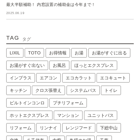
最大半額補助！ 内窓設置の補助金は今年まで！
2025.06.19
TAG
タグ
LIXIL
TOTO
お得情報
お湯
お湯がすぐに出る
お湯がすぐ出ない
お風呂
ほっとエクスプレス
インプラス
エアコン
エコカラット
エコキュート
キッチン
クロス張替え
システムバス
トイレ
ビルトインコンロ
プチリフォーム
ホットエクスプレス
マンション
ユニットバス
リフォーム
リンナイ
レンジフード
下総中山