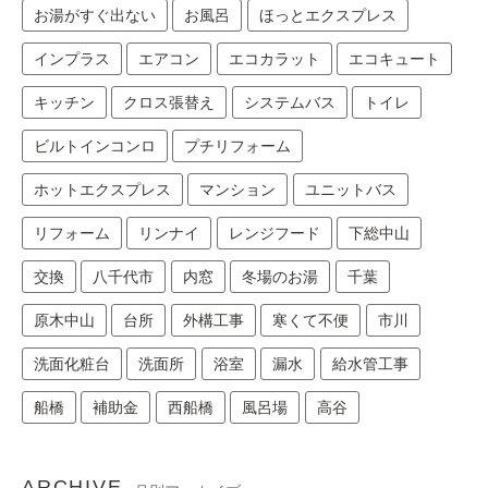
お湯がすぐ出ない
お風呂
ほっとエクスプレス
インプラス
エアコン
エコカラット
エコキュート
キッチン
クロス張替え
システムバス
トイレ
ビルトインコンロ
プチリフォーム
ホットエクスプレス
マンション
ユニットバス
リフォーム
リンナイ
レンジフード
下総中山
交換
八千代市
内窓
冬場のお湯
千葉
原木中山
台所
外構工事
寒くて不便
市川
洗面化粧台
洗面所
浴室
漏水
給水管工事
船橋
補助金
西船橋
風呂場
高谷
ARCHIVE