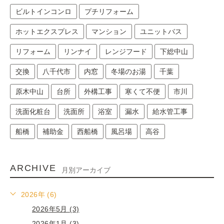
ビルトインコンロ
プチリフォーム
ホットエクスプレス
マンション
ユニットバス
リフォーム
リンナイ
レンジフード
下総中山
交換
八千代市
内窓
冬場のお湯
千葉
原木中山
台所
外構工事
寒くて不便
市川
洗面化粧台
洗面所
浴室
漏水
給水管工事
船橋
補助金
西船橋
風呂場
高谷
ARCHIVE
月別アーカイブ
2026年 (6)
2026年5月 (3)
2026年1月 (3)