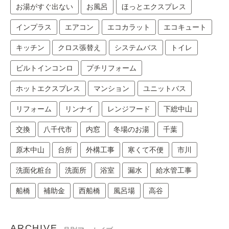
お湯がすぐ出ない
お風呂
ほっとエクスプレス
インプラス
エアコン
エコカラット
エコキュート
キッチン
クロス張替え
システムバス
トイレ
ビルトインコンロ
プチリフォーム
ホットエクスプレス
マンション
ユニットバス
リフォーム
リンナイ
レンジフード
下総中山
交換
八千代市
内窓
冬場のお湯
千葉
原木中山
台所
外構工事
寒くて不便
市川
洗面化粧台
洗面所
浴室
漏水
給水管工事
船橋
補助金
西船橋
風呂場
高谷
ARCHIVE