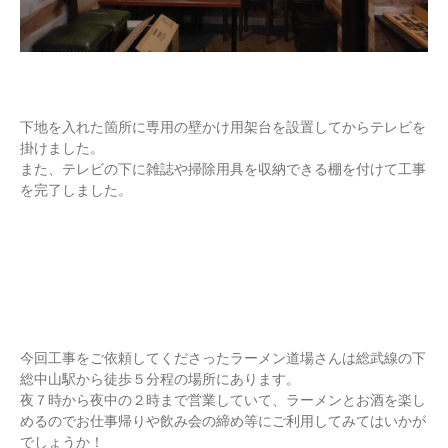
下地を入れた箇所に専用の壁かけ用架台を設置してからテレビを
掛けました。
また、テレビの下に雑誌や掃除用具を収納できる棚を付けて工事
を完了しました。
今回工事をご依頼してくださったラーメン道場さんは総武線の下
総中山駅から徒歩５分程の場所にあります。
夜７時から夜中の２時まで営業していて、ラーメンとお酒を楽し
めるのでお仕事帰りや飲み会の締め等にご利用してみてはいかが
でしょうか！