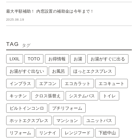
最大半額補助！ 内窓設置の補助金は今年まで！
2025.06.19
TAG
タグ
LIXIL
TOTO
お得情報
お湯
お湯がすぐに出る
お湯がすぐ出ない
お風呂
ほっとエクスプレス
インプラス
エアコン
エコカラット
エコキュート
キッチン
クロス張替え
システムバス
トイレ
ビルトインコンロ
プチリフォーム
ホットエクスプレス
マンション
ユニットバス
リフォーム
リンナイ
レンジフード
下総中山