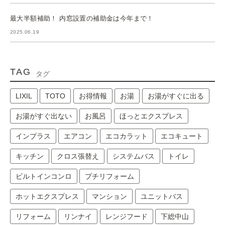
最大半額補助！ 内窓設置の補助金は今年まで！
2025.06.19
TAG
タグ
LIXIL
TOTO
お得情報
お湯
お湯がすぐに出る
お湯がすぐ出ない
お風呂
ほっとエクスプレス
インプラス
エアコン
エコカラット
エコキュート
キッチン
クロス張替え
システムバス
トイレ
ビルトインコンロ
プチリフォーム
ホットエクスプレス
マンション
ユニットバス
リフォーム
リンナイ
レンジフード
下総中山