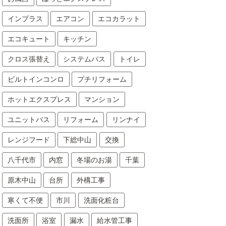
インプラス
エアコン
エコカラット
エコキュート
キッチン
クロス張替え
システムバス
トイレ
ビルトインコンロ
プチリフォーム
ホットエクスプレス
マンション
ユニットバス
リフォーム
リンナイ
レンジフード
下総中山
交換
八千代市
内窓
冬場のお湯
千葉
原木中山
台所
外構工事
寒くて不便
市川
洗面化粧台
洗面所
浴室
漏水
給水管工事