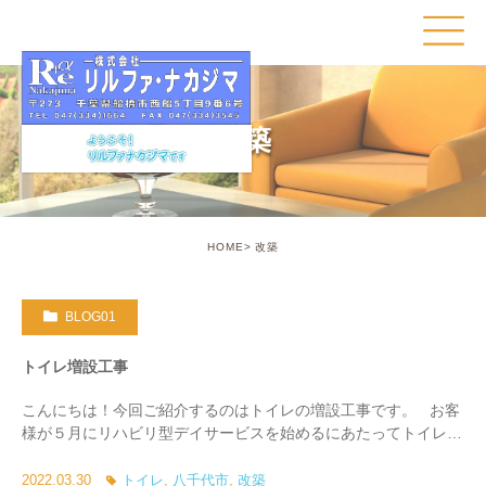
改築
HOME
改築
BLOG01
トイレ増設工事
こんにちは！今回ご紹介するのはトイレの増設工事です。 お客
様が５月にリハビリ型デイサービスを始めるにあたってトイレを
増やしたいということで、今回弊社にご依頼をいただきました。
& […]
2022.03.30
トイレ
,
八千代市
,
改築