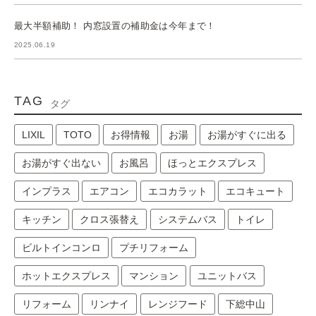
最大半額補助！ 内窓設置の補助金は今年まで！
2025.06.19
TAG
タグ
LIXIL
TOTO
お得情報
お湯
お湯がすぐに出る
お湯がすぐ出ない
お風呂
ほっとエクスプレス
インプラス
エアコン
エコカラット
エコキュート
キッチン
クロス張替え
システムバス
トイレ
ビルトインコンロ
プチリフォーム
ホットエクスプレス
マンション
ユニットバス
リフォーム
リンナイ
レンジフード
下総中山