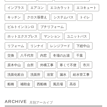
インプラス
エアコン
エコカラット
エコキュート
キッチン
クロス張替え
システムバス
トイレ
ビルトインコンロ
プチリフォーム
ホットエクスプレス
マンション
ユニットバス
リフォーム
リンナイ
レンジフード
下総中山
交換
八千代市
内窓
冬場のお湯
千葉
原木中山
台所
外構工事
寒くて不便
市川
洗面化粧台
洗面所
浴室
漏水
給水管工事
船橋
補助金
西船橋
風呂場
高谷
ARCHIVE
月別アーカイブ