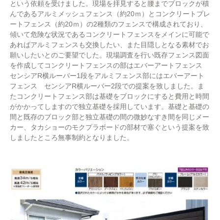
という依頼を受けました。現場を拝見すると腰までブロックが積
んであるアルミメッシュフェンス（約20ｍ）とコンクリートプレ
ートフェンス（約20ｍ）の2種類のフェンスで構成されており、
傾いて危険な状況であるコンクリートフェンスをメインに可能で
あればアルミフェンスも交換したい、また目隠しとなる素材でお
願いしたいとのご要望でした。現場調査を行い既存フェンス図面
を作成してコンクリートフェンスの部はエバーアートフェンス
センシアR横ルーバー1段をアルミフェンス部にはエバーアート
フェンス センシアR横ルーバー2段での提案を致しました。ま
たコンクリートフェンス部は基礎をブロックにすると費用と時間
がかかってしますので独立基礎を採用しています。基礎と基礎の
間と既存のブロック部と独立基礎の間の微妙なすき間を同じメー
カー、タカショーのモクプラボードの部材で塞ぐという提案を致
しましたところ無事制約となりました。