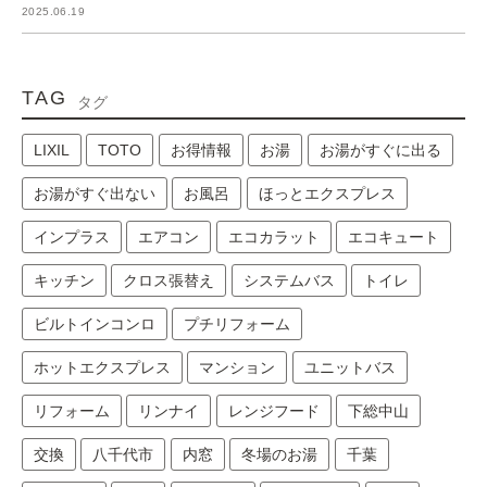
2025.06.19
TAG
タグ
LIXIL
TOTO
お得情報
お湯
お湯がすぐに出る
お湯がすぐ出ない
お風呂
ほっとエクスプレス
インプラス
エアコン
エコカラット
エコキュート
キッチン
クロス張替え
システムバス
トイレ
ビルトインコンロ
プチリフォーム
ホットエクスプレス
マンション
ユニットバス
リフォーム
リンナイ
レンジフード
下総中山
交換
八千代市
内窓
冬場のお湯
千葉