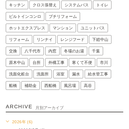
キッチン
クロス張替え
システムバス
トイレ
ビルトインコンロ
プチリフォーム
ホットエクスプレス
マンション
ユニットバス
リフォーム
リンナイ
レンジフード
下総中山
交換
八千代市
内窓
冬場のお湯
千葉
原木中山
台所
外構工事
寒くて不便
市川
洗面化粧台
洗面所
浴室
漏水
給水管工事
船橋
補助金
西船橋
風呂場
高谷
ARCHIVE
月別アーカイブ
2026年 (6)