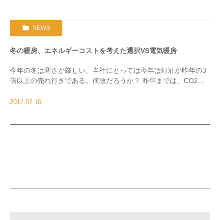
NEWS
冬の暖房、エネルギーコストを考えた選択VS電気暖房
今年の冬は寒さが厳しい、当社にとっては今年は灯油が昨年の3
倍以上の売れ行きである。何故だろうか？ 昨年までは、CO2の
削減やエアコン等の電気暖房機の安全性や便利さで、灯油から電
気暖房機に切り替えるお客様が多かった。実際、 […]
2012.02.10