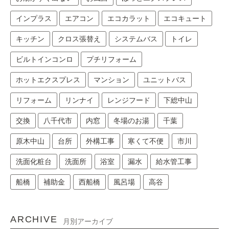
インプラス
エアコン
エコカラット
エコキュート
キッチン
クロス張替え
システムバス
トイレ
ビルトインコンロ
プチリフォーム
ホットエクスプレス
マンション
ユニットバス
リフォーム
リンナイ
レンジフード
下総中山
交換
八千代市
内窓
冬場のお湯
千葉
原木中山
台所
外構工事
寒くて不便
市川
洗面化粧台
洗面所
浴室
漏水
給水管工事
船橋
補助金
西船橋
風呂場
高谷
ARCHIVE
月別アーカイブ