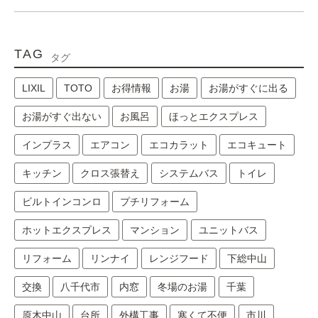
TAG
タグ
LIXIL
TOTO
お得情報
お湯
お湯がすぐに出る
お湯がすぐ出ない
お風呂
ほっとエクスプレス
インプラス
エアコン
エコカラット
エコキュート
キッチン
クロス張替え
システムバス
トイレ
ビルトインコンロ
プチリフォーム
ホットエクスプレス
マンション
ユニットバス
リフォーム
リンナイ
レンジフード
下総中山
交換
八千代市
内窓
冬場のお湯
千葉
原木中山
台所
外構工事
寒くて不便
市川